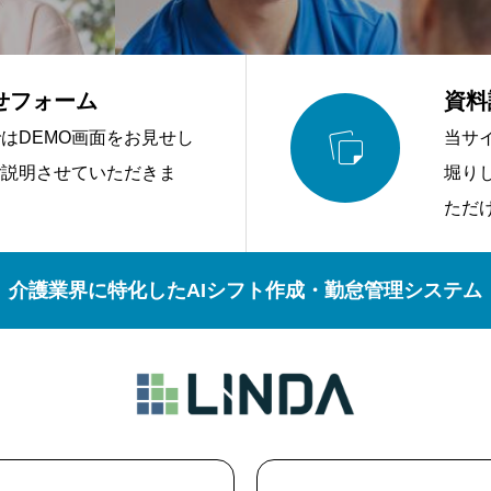
せフォーム
資料

はDEMO画面をお見せし
当サ
ご説明させていただきま
堀り
ただ
介護業界に特化したAIシフト作成・勤怠管理システム