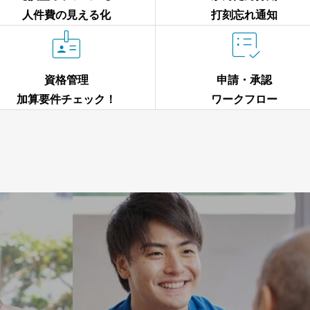
人件費の見える化
打刻忘れ通知


資格管理
申請・承認
加算要件チェック！
ワークフロー