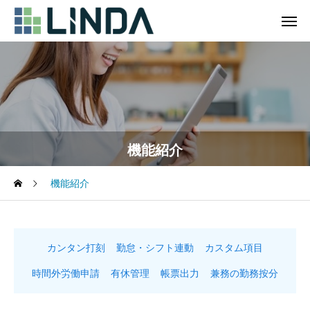
機能紹介
機能紹介
カンタン打刻
勤怠・シフト連動
カスタム項目
時間外労働申請
有休管理
帳票出力
兼務の勤務按分